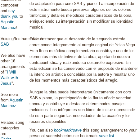
de
adaptación
para
coro
SAB
y
piano.
La
incorporación
de
composer
este
instrumento
busca
preservar
algunos
de
los
colores
and
say
tímbricos
y
detalles
melódicos
característicos
de
la
obra,
thank you
to
enriqueciendo
su
interpretación
sin
modificar
su
identidad
Agustin
musical.
Martinez
!
Voicing/Instrumentation:
Cabe
destacar
que
el
descanto
de
la
segunda
estrofa
SAB
corresponde
íntegramente
al
arreglo
original
de
Yelca
Vega.
Esta
línea
melódica
complementaria
constituye
uno
de
los
We also have
elementos
más
distintivos
de
la
obra,
aportando
riqueza
other 16
contrapuntística
y
realzando
su
desarrollo
expresivo.
En
arrangements
esta
edición
se
ha
conservado
con
el
propósito
de
mantener
of "
I Will
la
intención
artística
concebida
por
la
autora
y
resaltar
uno
Walk with
de
los
momentos
más
característicos
del
arreglo.
Jesus
".
Aunque
la
obra
puede
interpretarse
únicamente
con
coro
See more
SAB
y
piano,
la
participación
de
la
flauta
añade
variedad
from
Agustin
sonora
y
contribuye
a
destacar
determinados
pasajes
Martinez
.
melódicos.
Los
intérpretes
son
libres
de
incluir
o
prescindir
de
esta
parte
según
las
necesidades
de
la
ocasión
y
los
recursos
disponibles.
Related song
categories
You can also
bookmark/save
this song arrangement to your
are:
personal sacredsheetmusic bookmark
save list
.