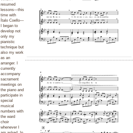
resumed
lessons—this
time with
Ítalo Coello—
I began to
develop not
only my
pianistic
technique but
also my work
as an
arranger. I
currently
accompany
sacrament
meetings on
the piano and
participate in
special
musical
numbers with
the ward
choir
whenever I
am asked. In