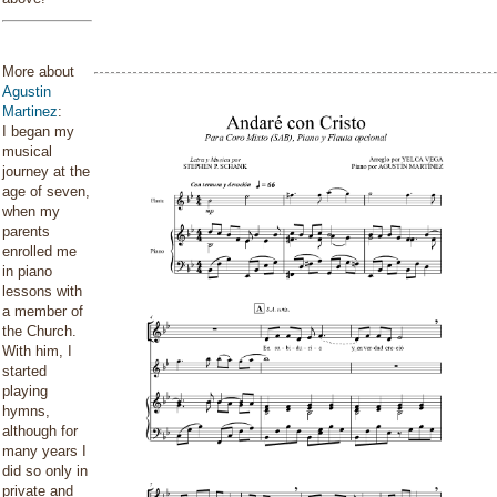
More about
Agustin
Martinez
:
I began my
musical
journey at the
age of seven,
when my
parents
enrolled me
in piano
lessons with
a member of
the Church.
With him, I
started
playing
hymns,
although for
many years I
did so only in
private and