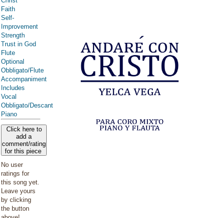
Christ
Faith
Self-
Improvement
Strength
Trust in God
Flute
Optional
Obbligato/Flute
Accompaniment
Includes
Vocal
Obbligato/Descant
Piano
Click here to
add a
comment/rating
for this piece
No user
ratings for
this song yet.
Leave yours
by clicking
the button
above!