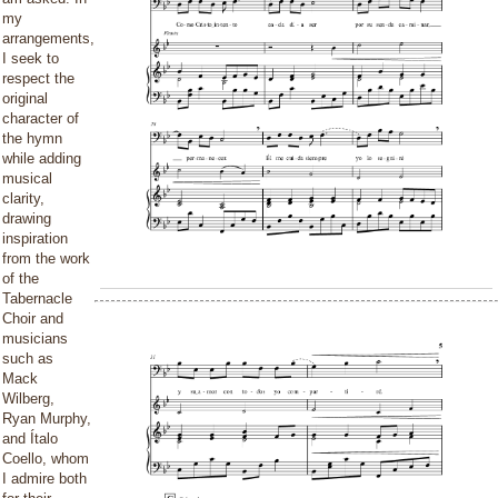
my
arrangements,
I seek to
respect the
original
character of
the hymn
while adding
musical
clarity,
drawing
inspiration
from the work
of the
Tabernacle
Choir and
musicians
such as
Mack
Wilberg,
Ryan Murphy,
and Ítalo
Coello, whom
I admire both