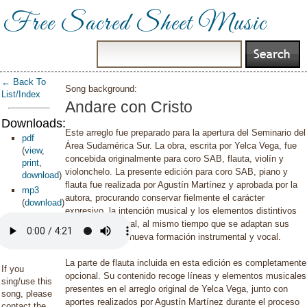
Free Sacred Sheet Music
← Back To
Song background:
List/Index
Andare con Cristo
Downloads:
Este
arreglo
fue
preparado
para
la
apertura
del
Seminario
del
pdf
Área
Sudamérica
Sur.
La
obra,
escrita
por
Yelca
Vega,
fue
(
view
,
concebida
originalmente
para
coro
SAB,
flauta,
violín
y
print
,
violonchelo.
La
presente
edición
para
coro
SAB,
piano
y
download
)
flauta
fue
realizada
por
Agustín
Martínez
y
aprobada
por
la
mp3
autora,
procurando
conservar
fielmente
el
carácter
(
download
)
expresivo,
la
intención
musical
y
los
elementos
distintivos
del
arreglo
original,
al
mismo
tiempo
que
se
adaptan
sus
recursos
a
esta
nueva
formación
instrumental
y
vocal.
La
parte
de
flauta
incluida
en
esta
edición
es
completamente
If you
opcional.
Su
contenido
recoge
líneas
y
elementos
musicales
sing/use this
presentes
en
el
arreglo
original
de
Yelca
Vega,
junto
con
song, please
aportes
realizados
por
Agustín
Martínez
durante
el
proceso
contact the